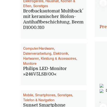
Elektrogeräte
,
Haushalt
,
Kochen &
Eßen
,
Sonstiges
Brotbackautomat ´´Multiback´´
mit keramischer Biolon-
Antihaftbeschichtung, Beem
Pre
D1000.310
Computer/Hardware
,
Datenverarbeitung
,
Elektronik
,
Hartwaren
,
Kleidung & Accessoires
,
Monitore
Philips LED-Monitor
»246V5LSB/00«
Mobile
,
Smartphones
,
Sonstiges
,
Telefon & Navigation
.
Sunset Smartphone