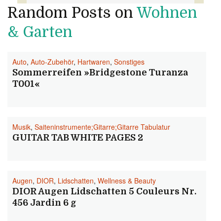
Random Posts on
Wohnen
& Garten
Auto
,
Auto-Zubehör
,
Hartwaren
,
Sonstiges
Sommerreifen »Bridgestone Turanza
T001«
Musik
,
Saiteninstrumente;Gitarre;Gitarre Tabulatur
GUITAR TAB WHITE PAGES 2
Augen
,
DIOR
,
Lidschatten
,
Wellness & Beauty
DIOR Augen Lidschatten 5 Couleurs Nr.
456 Jardin 6 g