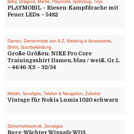
Baby
,
Dragons
,
Marke
,
Playmobil
,
Spielzeug
,
Toys
PLAYMOBIL – Riesen-Kampfdrache mit
Feuer LEDs – 5482
Damen
,
Damenmode von A-Z
,
Kleidung & Accessoires
,
Shirts
,
Sportbekleidung
Große Größen: NIKE Pro Core
Trainingsshirt Damen, blau / weiß, Gr.L
– 44/46-XS – 32/34
Mobile
,
Sonstiges
,
Telefon & Navigation
,
Zubehör
Vintage für Nokia Lumia 1020 schwarz
Sicherheitstechnik
,
Sonstiges
Burg-Wächter Winsafe WD3