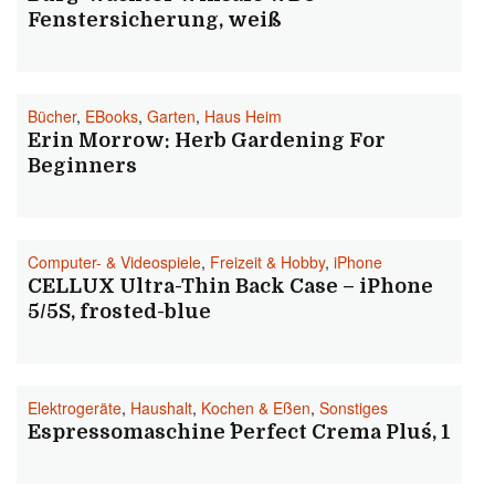
Fenstersicherung, weiß
Bücher
,
EBooks
,
Garten
,
Haus Heim
Erin Morrow: Herb Gardening For
Beginners
Computer- & Videospiele
,
Freizeit & Hobby
,
iPhone
CELLUX Ultra-Thin Back Case – iPhone
5/5S, frosted-blue
Elektrogeräte
,
Haushalt
,
Kochen & Eßen
,
Sonstiges
Espressomaschine ´´Perfect Crema Plus´´, 1