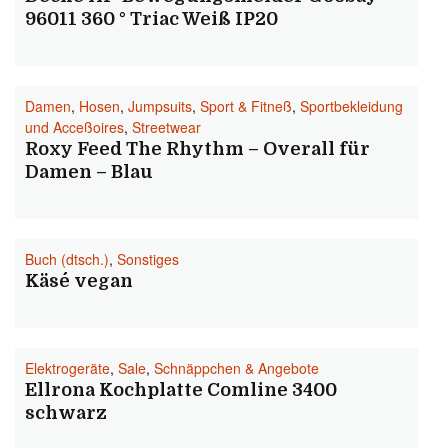
96011 360 ° Triac Weiß IP20
Damen
,
Hosen
,
Jumpsuits
,
Sport & Fitneß
,
Sportbekleidung
und Acceßoires
,
Streetwear
Roxy Feed The Rhythm – Overall für
Damen – Blau
Buch (dtsch.)
,
Sonstiges
Käse´´ vegan
Elektrogeräte
,
Sale
,
Schnäppchen & Angebote
Ellrona Kochplatte Comline 3400
schwarz