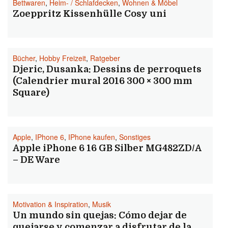
Bettwaren
,
Heim- / Schlafdecken
,
Wohnen & Möbel
Zoeppritz Kissenhülle Cosy uni
Bücher
,
Hobby Freizeit
,
Ratgeber
Djeric, Dusanka: Dessins de perroquets
(Calendrier mural 2016 300 × 300 mm
Square)
Apple
,
IPhone 6
,
IPhone kaufen
,
Sonstiges
Apple iPhone 6 16 GB Silber MG482ZD/A
– DE Ware
Motivation & Inspiration
,
Musik
Un mundo sin quejas: Cómo dejar de
quejarse y comenzar a disfrutar de la