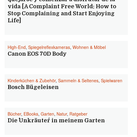
vida [A Complaint Free World: How to
Stop Complaining and Start Enjoying
Life]
High-End
,
Spiegelreflexkameras
,
Wohnen & Möbel
Canon EOS 70D Body
Kinderküchen & Zubehör
,
Sammeln & Seltenes
,
Spielwaren
Bosch Bügeleisen
Bücher
,
EBooks
,
Garten
,
Natur
,
Ratgeber
Die ´´Unkräuter´´ in meinem Garten