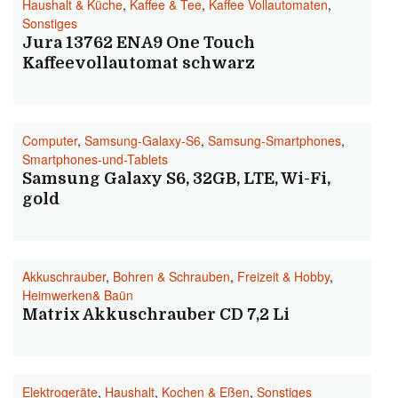
Haushalt & Küche
,
Kaffee & Tee
,
Kaffee Vollautomaten
,
Sonstiges
Jura 13762 ENA9 One Touch
Kaffeevollautomat schwarz
Computer
,
Samsung-Galaxy-S6
,
Samsung-Smartphones
,
Smartphones-und-Tablets
Samsung Galaxy S6, 32GB, LTE, Wi-Fi,
gold
Akkuschrauber
,
Bohren & Schrauben
,
Freizeit & Hobby
,
Heimwerken& Baün
Matrix Akkuschrauber CD 7,2 Li
Elektrogeräte
,
Haushalt
,
Kochen & Eßen
,
Sonstiges