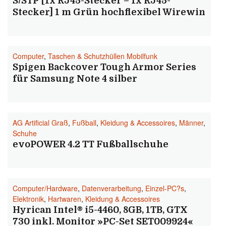
S/STP [1x RJ45-Stecker – 1x RJ45-
Stecker] 1 m Grün hochflexibel Wirewin
Computer
,
Taschen & Schutzhüllen Mobilfunk
Spigen Backcover Tough Armor Series
für Samsung Note 4 silber
AG Artificial Graß
,
Fußball
,
Kleidung & Accessoires
,
Männer
,
Schuhe
evoPOWER 4.2 TT Fußballschuhe
Computer/Hardware
,
Datenverarbeitung
,
Einzel-PC?s
,
Elektronik
,
Hartwaren
,
Kleidung & Accessoires
Hyrican Intel® i5-4460, 8GB, 1TB, GTX
730 inkl. Monitor »PC-Set SET009924«