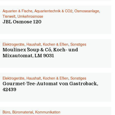
Aquarien & Fische
,
Aquarientechnik & CO2
,
Osmoseanlage
,
Tierwelt
,
Umkehrosmose
JBL Osmose 120
Elektrogeräte
,
Haushalt
,
Kochen & Eßen
,
Sonstiges
Moulinex ´´Soup & Co´´, Koch- und
Mixautomat, LM 9031
Elektrogeräte
,
Haushalt
,
Kochen & Eßen
,
Sonstiges
Gourmet-Tee-Automat von Gastroback,
42439
Büro
,
Büromaterial
,
Kommunikation