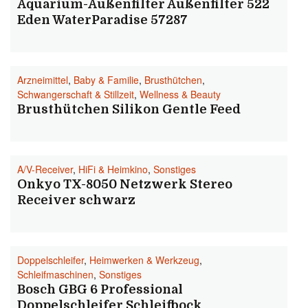
Aquarium-Außenfilter Außenfilter 522
Eden WaterParadise 57287
Arzneimittel
,
Baby & Familie
,
Brusthütchen
,
Schwangerschaft & Stillzeit
,
Wellness & Beauty
Brusthütchen Silikon Gentle Feed
A/V-Receiver
,
HiFi & Heimkino
,
Sonstiges
Onkyo TX-8050 Netzwerk Stereo
Receiver schwarz
Doppelschleifer
,
Heimwerken & Werkzeug
,
Schleifmaschinen
,
Sonstiges
Bosch GBG 6 Professional
Doppelschleifer Schleifbock