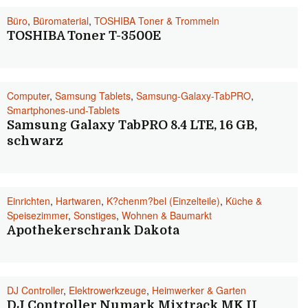
Büro
,
Büromaterial
,
TOSHIBA Toner & Trommeln
TOSHIBA Toner T-3500E
Computer
,
Samsung Tablets
,
Samsung-Galaxy-TabPRO
,
Smartphones-und-Tablets
Samsung Galaxy TabPRO 8.4 LTE, 16 GB,
schwarz
Einrichten
,
Hartwaren
,
K?chenm?bel (Einzelteile)
,
Küche &
Speisezimmer
,
Sonstiges
,
Wohnen & Baumarkt
Apothekerschrank Dakota
DJ Controller
,
Elektrowerkzeuge
,
Heimwerker & Garten
DJ Controller Numark Mixtrack MK II