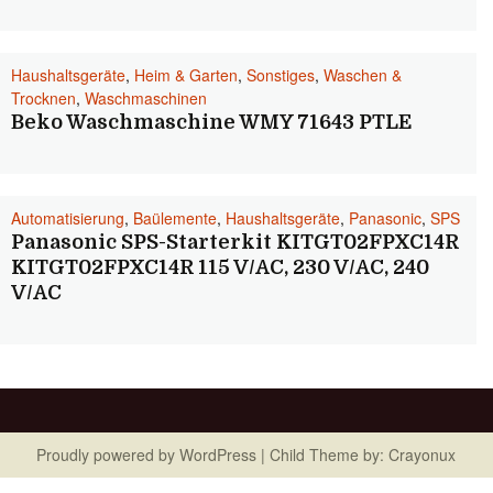
Haushaltsgeräte
,
Heim & Garten
,
Sonstiges
,
Waschen &
Trocknen
,
Waschmaschinen
Beko Waschmaschine WMY 71643 PTLE
Automatisierung
,
Baülemente
,
Haushaltsgeräte
,
Panasonic
,
SPS
Panasonic SPS-Starterkit KITGT02FPXC14R
KITGT02FPXC14R 115 V/AC, 230 V/AC, 240
V/AC
Proudly powered by
WordPress
| Child Theme by:
Crayonux