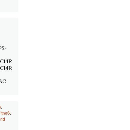
PS-
C14R
C14R
/AC
n
,
Fitneß
,
und