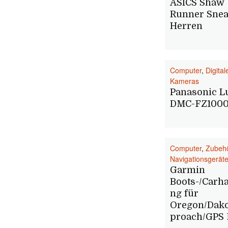
ASICS Shaw
Runner Snea
Herren
Computer
,
Digital
Kameras
Panasonic L
DMC-FZ100
Computer
,
Zubeh
Navigationsgerät
Garmin
Boots-/Carha
ng für
Oregon/Dako
proach/GPS