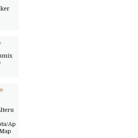
ker
e
umix
0
ör
e
lteru
ta/Ap
 Map