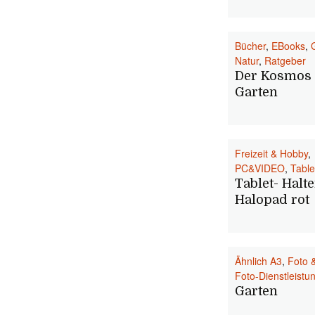
Bücher
,
EBooks
,
Natur
,
Ratgeber
Der Kosmos
Garten
Freizeit & Hobby
,
PC&VIDEO
,
Table
Tablet- Halte
Halopad rot
Ähnlich A3
,
Foto 
Foto-Dienstleistu
Garten