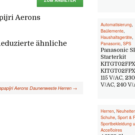
ZUM ANBIETER
pijri Aerons
Automatisierung
,
Baülemente
,
Haushaltsgeräte
,
eduzierte ähnliche
Panasonic
,
SPS
Panasonic S
Starterkit
KITGT02FPX
KITGT02FPX
115 V/AC, 230
V/AC, 240 V
apapijri Aerons Daunenweste Herren
→
Herren
,
Neuheite
Schuhe
,
Sport & 
Sportbekleidung 
Acceßoires