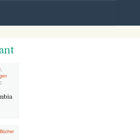
Skip to
content
ant
r
,
ngen
:
ambia
Bücher