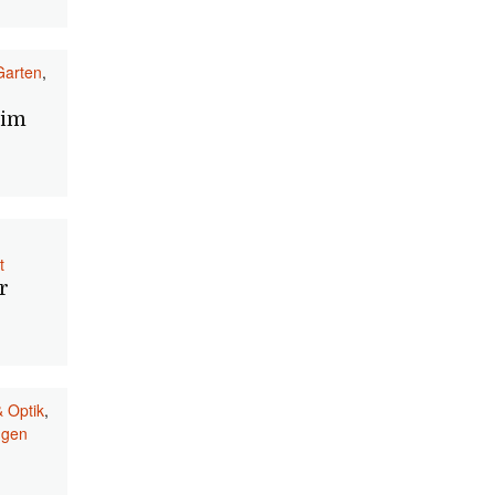
Garten
,
 im
t
r
& Optik
,
ngen