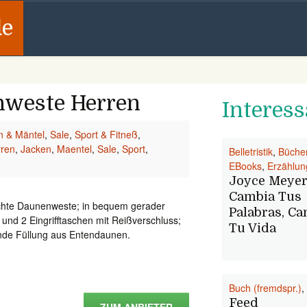
de
nweste Herren
Interess
n & Mäntel
,
Sale
,
Sport & Fitneß
,
ren
,
Jacken
,
Maentel
,
Sale
,
Sport
,
Belletristik
,
Büche
EBooks
,
Erzählu
Joyce Meyer
Cambia Tus
chte Daunenweste; in bequem gerader
Palabras, C
 und 2 Eingrifftaschen mit Reißverschluss;
Tu Vida
nde Füllung aus Entendaunen.
Buch (fremdspr.)
,
Feed