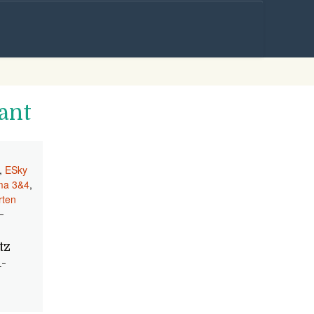
Skip to
content
ant
,
ESky
ama 3&4
,
rten
-
tz
-