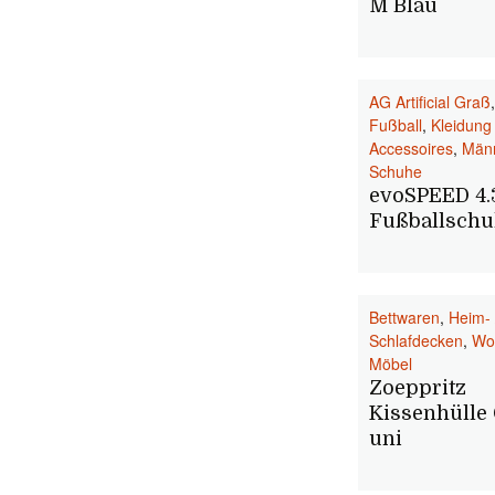
M Blau
AG Artificial Graß
,
Fußball
,
Kleidung
Accessoires
,
Män
Schuhe
evoSPEED 4.
Fußballsch
Bettwaren
,
Heim- 
Schlafdecken
,
Wo
Möbel
Zoeppritz
Kissenhülle
uni