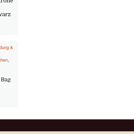
trone
warz
idung &
chen
,
 Bag