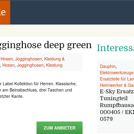
de
ginghose deep green
Interess
,
Hosen
,
Jogginghosen
,
Kleidung &
,
Hosen
,
Jogginghosen
,
Kleidung
Dauphin
,
Elektrowerkzeuge
Ersatzteile für L
Label Kollektion für Herren. Klassische,
Heimwerker & Ga
n am Beinabschluss, drei Taschen und
E-Sky Ersatz
etzter Kante.
Tuningteil
Rumpfbausa
000405 / EK1
0579
ZUM ANBIETER