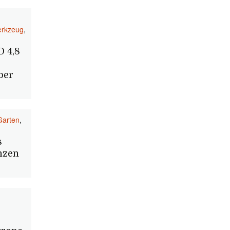
erkzeug
,
D 4,8
ber
Garten
,
s
nzen