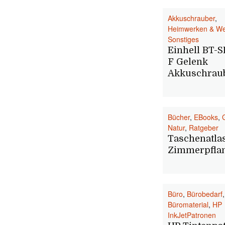
Akkuschrauber
,
Heimwerken & W
Sonstiges
Einhell BT-S
F Gelenk
Akkuschrau
Bücher
,
EBooks
,
Natur
,
Ratgeber
Taschenatla
Zimmerpfla
Büro
,
Bürobedarf
,
Büromaterial
,
HP
InkJetPatronen