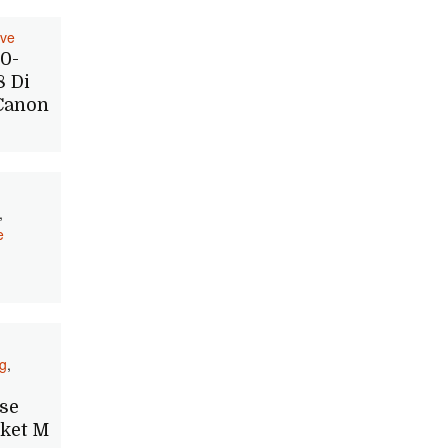
ive
0-
 Di
Canon
,
e
g
,
se
cket M