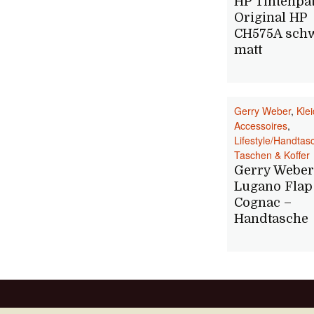
HP Tintenpa
Original HP
CH575A sch
matt
Gerry Weber
,
Kle
Accessoires
,
Lifestyle/Handtas
Taschen & Koffer
Gerry Weber
Lugano Flap
Cognac –
Handtasche