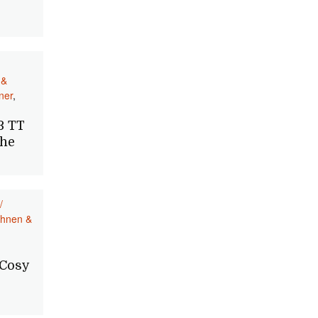
 &
ner
,
3 TT
uhe
/
hnen &
 Cosy