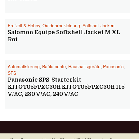
Freizeit & Hobby
,
Outdoorbekleidung
,
Softshell Jacken
Salomon Equipe Softshell Jacket M XL
Rot
Automatisierung
,
Baülemente
,
Haushaltsgeräte
,
Panasonic
,
SPS
Panasonic SPS-Starterkit
KITGT05FPXC30R KITGT05FPXC30R 115
V/AC, 230 V/AC, 240 V/AC