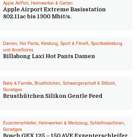
Apple AirPort
,
Heimwerker & Garten
Apple Airport Extreme Basisstation
802.11ac bis 1300 Mbit/s.
Damen
,
Hot Pants
,
Kleidung
,
Sport & Fitneß
,
Sportbekleidung
und Acceßoires
Billabong Laxi Hot Pants Damen
Baby & Familie
,
Brusthütchen
,
Schwangerschaft & Stillzeit
,
Sonstiges
Brusthütchen Silikon Gentle Feed
Exzenterschleifer
,
Heimwerken & Werkzeug
,
Schleifmaschinen
,
Sonstiges
Bosch GEX 125 – 150 AVE Exzenterschleifer