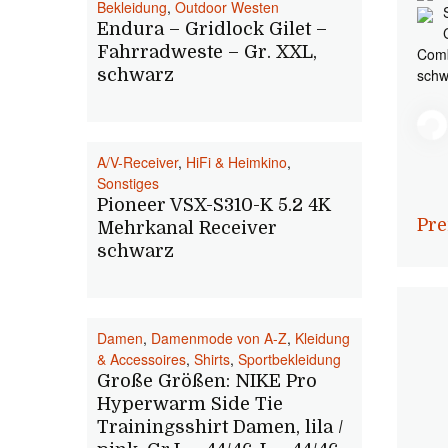
Bekleidung
,
Outdoor Westen
Endura – Gridlock Gilet –
Fahrradweste – Gr. XXL,
Comb
schwarz
schw
A/V-Receiver
,
HiFi & Heimkino
,
Sonstiges
Pioneer VSX-S310-K 5.2 4K
Pre
Mehrkanal Receiver
schwarz
Damen
,
Damenmode von A-Z
,
Kleidung
& Accessoires
,
Shirts
,
Sportbekleidung
Große Größen: NIKE Pro
Hyperwarm Side Tie
Trainingsshirt Damen, lila /