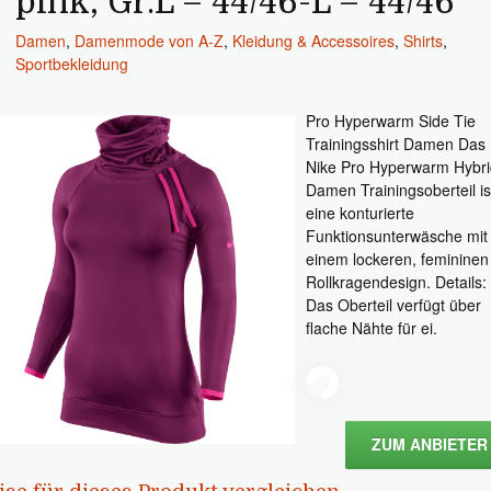
pink, Gr.L – 44/46-L – 44/46
Damen
,
Damenmode von A-Z
,
Kleidung & Accessoires
,
Shirts
,
Sportbekleidung
Pro Hyperwarm Side Tie
Trainingsshirt Damen Das
Nike Pro Hyperwarm Hybri
Damen Trainingsoberteil is
eine konturierte
Funktionsunterwäsche mit
einem lockeren, femininen
Rollkragendesign. Details:
Das Oberteil verfügt über
flache Nähte für ei.
ZUM ANBIETER