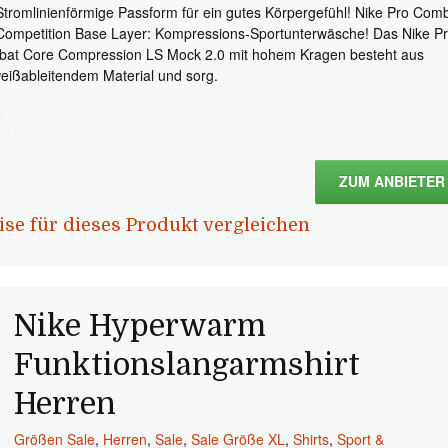
Stromlinienförmige Passform für ein gutes Körpergefühl! Nike Pro Com
Competition Base Layer: Kompressions-Sportunterwäsche! Das Nike P
at Core Compression LS Mock 2.0 mit hohem Kragen besteht aus
eißableitendem Material und sorg.
ZUM ANBIETER
ise für dieses Produkt vergleichen
Nike Hyperwarm
Funktionslangarmshirt
Herren
Größen Sale
,
Herren
,
Sale
,
Sale Größe XL
,
Shirts
,
Sport &