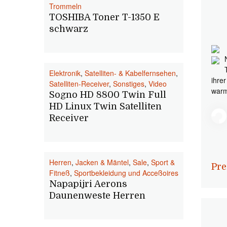
Trommeln
TOSHIBA Toner T-1350 E
schwarz
Elektronik
,
Satelliten- & Kabelfernsehen
,
ihre
Satelliten-Receiver
,
Sonstiges
,
Video
warm
Sogno HD 8800 Twin Full
HD Linux Twin Satelliten
Receiver
Herren
,
Jacken & Mäntel
,
Sale
,
Sport &
Pre
Fitneß
,
Sportbekleidung und Acceßoires
Napapijri Aerons
Daunenweste Herren