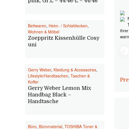
pink, Gr.L – 44/46-L – 44/46
Bettwaren
,
Heim- / Schlafdecken
,
ihre
Wohnen & Möbel
warm
Zoeppritz Kissenhülle Cosy
uni
Gerry Weber
,
Kleidung & Accessoires
,
Lifestyle/Handtaschen
,
Taschen &
Pre
Koffer
Gerry Weber Lemon Mix
Handbag Black –
Handtasche
Büro
,
Büromaterial
,
TOSHIBA Toner &