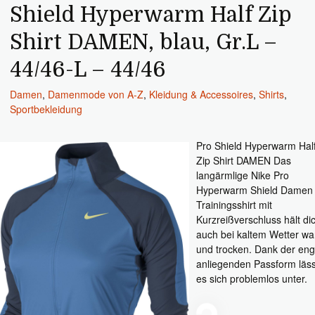
Shield Hyperwarm Half Zip
Shirt DAMEN, blau, Gr.L –
44/46-L – 44/46
Damen
,
Damenmode von A-Z
,
Kleidung & Accessoires
,
Shirts
,
Sportbekleidung
Pro Shield Hyperwarm Hal
Zip Shirt DAMEN Das
langärmlige Nike Pro
Hyperwarm Shield Damen
Trainingsshirt mit
Kurzreißverschluss hält di
auch bei kaltem Wetter w
und trocken. Dank der en
anliegenden Passform läss
es sich problemlos unter.