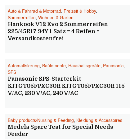
Auto & Fahrrad & Motorrad
,
Freizeit & Hobby
,
Sommerreifen
,
Wohnen & Garten
Hankook V12 Evo 2 Sommerreifen
225/45R17 94Y 1 Satz = 4 Reifen =
Versandkostenfrei
Automatisierung
,
Baülemente
,
Haushaltsgeräte
,
Panasonic
,
SPS
Panasonic SPS-Starterkit
KITGT05FPXC30R KITGT05FPXC30R 115
V/AC, 230 V/AC, 240 V/AC
Baby products/Nursing & Feeding
,
Kleidung & Accessoires
Medela Spare Teat for Special Needs
Feeder