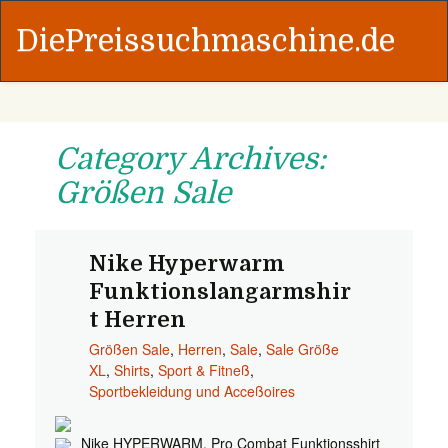
DiePreissuchmaschine.de
Category Archives:
Größen Sale
Nike Hyperwarm
Funktionslangarmshir
t Herren
Größen Sale
,
Herren
,
Sale
,
Sale Größe
XL
,
Shirts
,
Sport & Fitneß
,
Sportbekleidung und Acceßoires
Nike HYPERWARM. Pro Combat Funktionsshirt