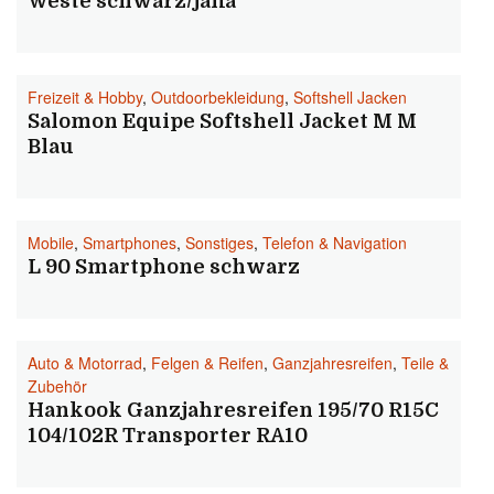
Weste schwarz/jaffa
Freizeit & Hobby
,
Outdoorbekleidung
,
Softshell Jacken
Salomon Equipe Softshell Jacket M M
Blau
Mobile
,
Smartphones
,
Sonstiges
,
Telefon & Navigation
L 90 Smartphone schwarz
Auto & Motorrad
,
Felgen & Reifen
,
Ganzjahresreifen
,
Teile &
Zubehör
Hankook Ganzjahresreifen 195/70 R15C
104/102R Transporter RA10