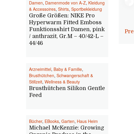
Damen
,
Damenmode von A-Z
,
Kleidung
& Accessoires
,
Shirts
,
Sportbekleidung
Große Größen: NIKE Pro
Hyperwarm Fitted Emboss
Funktionsshirt Damen, pink
Pre
/ anthrazit, Gr.M – 40/42-L –
44/46
Arzneimittel
,
Baby & Familie
,
Brusthütchen
,
Schwangerschaft &
Stillzeit
,
Wellness & Beauty
Brusthütchen Silikon Gentle
Feed
Bücher
,
EBooks
,
Garten
,
Haus Heim
Michael McKenzie: Growing