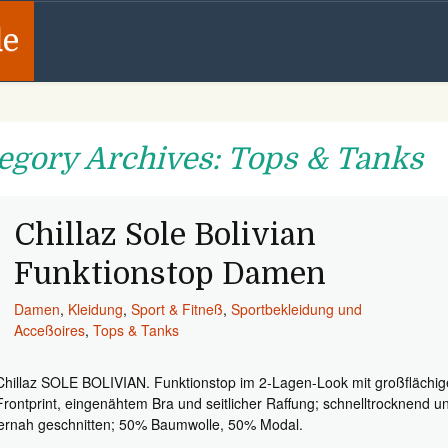
de
egory Archives: Tops & Tanks
Chillaz Sole Bolivian
Funktionstop Damen
Damen
,
Kleidung
,
Sport & Fitneß
,
Sportbekleidung und
Acceßoires
,
Tops & Tanks
Chillaz SOLE BOLIVIAN. Funktionstop im 2-Lagen-Look mit großflächi
Frontprint, eingenähtem Bra und seitlicher Raffung; schnelltrocknend u
ernah geschnitten; 50% Baumwolle, 50% Modal.