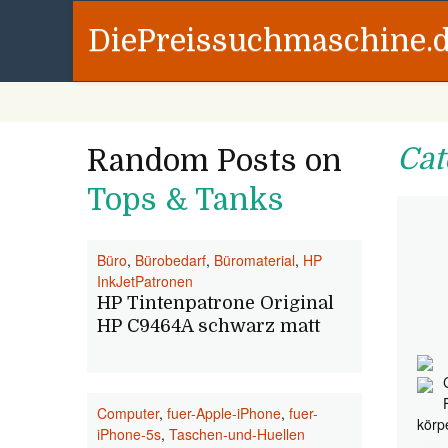
DiePreissuchmaschine.
Cat
Random Posts on
Tops & Tanks
Büro
,
Bürobedarf
,
Büromaterial
,
HP
InkJetPatronen
HP Tintenpatrone Original
HP C9464A schwarz matt
Computer
,
fuer-Apple-iPhone
,
fuer-
körp
iPhone-5s
,
Taschen-und-Huellen