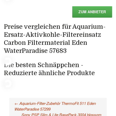
ZUM ANBIETER
Preise vergleichen für Aquarium-
Ersatz-Aktivkohle-Filtereinsatz
Carbon Filtermaterial Eden
WaterParadise 57683
Die besten Schnäppchen -
Reduzierte ähnliche Produkte
←
Aquarium-Filter-Zubehör ThermoFit 511 Eden
Beitragsnavigation
WaterParadise 57299
Sony PSP Slim & Lite BasePack 3004 blossom