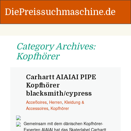
DiePreissuchmaschine.de
Category Archives:
Kopfhörer
Carhartt AIAIAI PIPE
Kopfhörer
blacksmith/cypress
Acceßoires
,
Herren
,
Kleidung &
Accessoires
,
Kopfhörer
Gemeinsam mit dem dänischen Kopfhörer-
Experten AIAIAI hat das Skaterlabel Carhartt