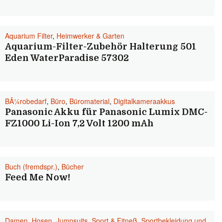
Aquarium Filter
,
Heimwerker & Garten
Aquarium-Filter-Zubehör Halterung 501
Eden WaterParadise 57302
BÃ¼robedarf
,
Büro
,
Büromaterial
,
Digitalkameraakkus
Panasonic Akku für Panasonic Lumix DMC-
FZ1000 Li-Ion 7,2 Volt 1200 mAh
Buch (fremdspr.)
,
Bücher
Feed Me Now!
Damen
,
Hosen
,
Jumpsuits
,
Sport & Fitneß
,
Sportbekleidung und