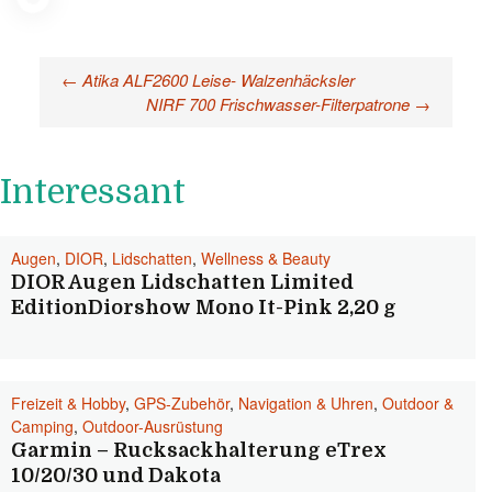
←
Atika ALF2600 Leise- Walzenhäcksler
Beitragsnavigation
NIRF 700 Frischwasser-Filterpatrone
→
Interessant
Augen
,
DIOR
,
Lidschatten
,
Wellness & Beauty
DIOR Augen Lidschatten Limited
EditionDiorshow Mono It-Pink 2,20 g
Freizeit & Hobby
,
GPS-Zubehör
,
Navigation & Uhren
,
Outdoor &
Camping
,
Outdoor-Ausrüstung
Garmin – Rucksackhalterung eTrex
10/20/30 und Dakota