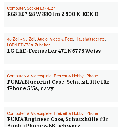
Computer
,
Sockel E14/E27
R63 E27 28 W 330 lm 2.800 K, EEK D
46 Zoll - 55 Zoll
,
Audio, Video & Foto
,
Haushaltsgeräte
,
LCD/LED-TV & Zubehör
LG LED-Fernseher 47LN5778 Weiss
Computer- & Videospiele
,
Freizeit & Hobby
,
iPhone
PUMA Blueprint Case, Schutzhülle für
iPhone 5/5s, navy
Computer- & Videospiele
,
Freizeit & Hobby
,
iPhone
PUMA Engineer Case, Schutzhülle für
Apple iPhone 5/5S, schwarz