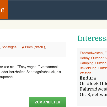
de
Interess
,
Sonstiges
Buch (dtsch.)
,
Fahrradwesten
,
F
Hobby
,
Outdoor &
Camping
,
Outdoo
ker wie nie! ´´Easy vegan!´´ versammelt
Bekleidung
,
Outd
 oder herzhaften Sonntagsfrühstück, als
Westen
Hauptmah.
Endura –
Gridlock Gil
Fahrradwest
Gr. S, schwa
ZUM ANBIETER