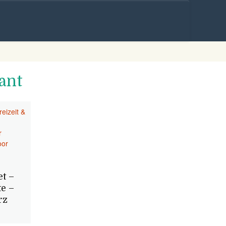
Skip to
content
ant
reizeit &
r
oor
et –
e –
rz