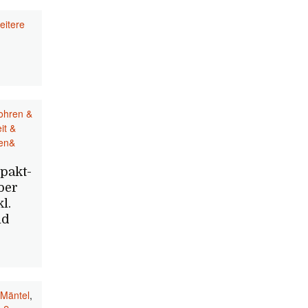
eitere
ohren &
it &
en&
pakt-
ber
l.
nd
 Mäntel
,