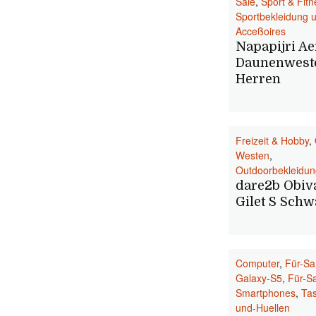
Sale
,
Sport & Fit
Sportbekleidung 
Acceßoires
Napapijri A
Daunenwest
Herren
Freizeit & Hobby
,
Westen
,
Outdoorbekleidun
dare2b Obiv
Gilet S Schw
Computer
,
Für-S
Galaxy-S5
,
Für-S
Smartphones
,
Ta
und-Huellen