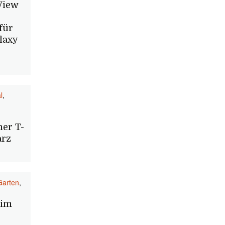
View
für
laxy
l
,
er T-
arz
Garten
,
 im