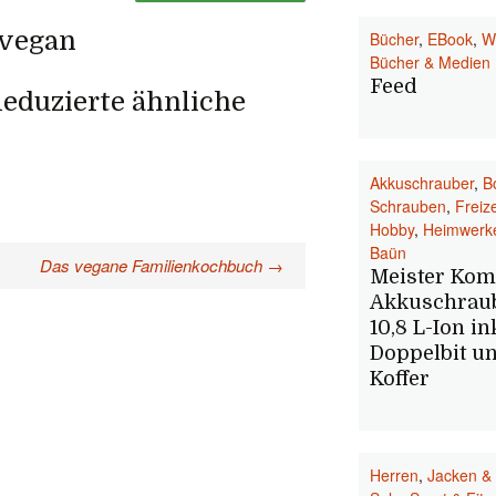
 vegan
Bücher
,
EBook
,
W
Bücher & Medien
Feed
eduzierte ähnliche
Akkuschrauber
,
B
Schrauben
,
Freize
Hobby
,
Heimwerk
Baün
Das vegane Familienkochbuch
→
Meister Kom
Akkuschrau
10,8 L-Ion ink
Doppelbit u
Koffer
Herren
,
Jacken &