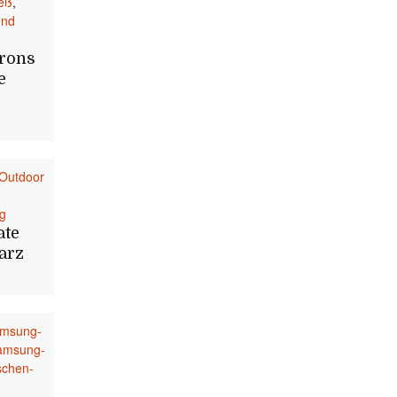
neß
,
und
erons
e
Outdoor
g
ate
arz
amsung-
amsung-
schen-