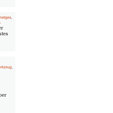
nstiges
,
s
er
stes
erkzeug
,
ber