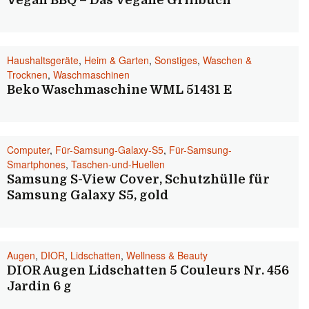
Vegan BBQ – Das vegane Grillbuch
Haushaltsgeräte
,
Heim & Garten
,
Sonstiges
,
Waschen &
Trocknen
,
Waschmaschinen
Beko Waschmaschine WML 51431 E
Computer
,
Für-Samsung-Galaxy-S5
,
Für-Samsung-
Smartphones
,
Taschen-und-Huellen
Samsung S-View Cover, Schutzhülle für
Samsung Galaxy S5, gold
Augen
,
DIOR
,
Lidschatten
,
Wellness & Beauty
DIOR Augen Lidschatten 5 Couleurs Nr. 456
Jardin 6 g