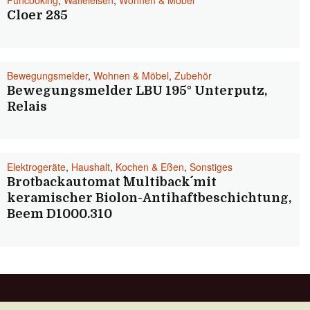
Funcooking
,
Waffeleisen
,
Wohnen & Möbel
Cloer 285
Bewegungsmelder
,
Wohnen & Möbel
,
Zubehör
Bewegungsmelder LBU 195° Unterputz,
Relais
Elektrogeräte
,
Haushalt
,
Kochen & Eßen
,
Sonstiges
Brotbackautomat ´´Multiback´´ mit
keramischer Biolon-Antihaftbeschichtung,
Beem D1000.310