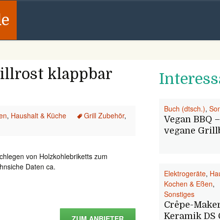
de
illrost klappbar
Interess
Buch (dtsch.)
,
Son
len
,
Haushalt & Küche
Grill Zubehör
,
Vegan BBQ –
vegane Gril
achlegen von Holzkohlebriketts zum
chnsiche Daten ca.
Elektrogeräte
,
Hau
Kochen & Eßen
,
Sonstiges
Crêpe-Make
Keramik DS 
ZUM ANBIETER