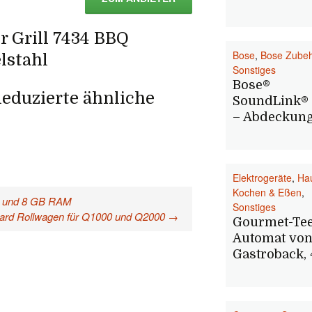
r Grill 7434 BBQ
Bose
,
Bose Zube
lstahl
Sonstiges
Bose®
eduzierte ähnliche
SoundLink® 
– Abdeckung
Elektrogeräte
,
Hau
Kochen & Eßen
,
i3 und 8 GB RAM
Sonstiges
dard Rollwagen für Q1000 und Q2000
→
Gourmet-Tee
Automat vo
Gastroback,