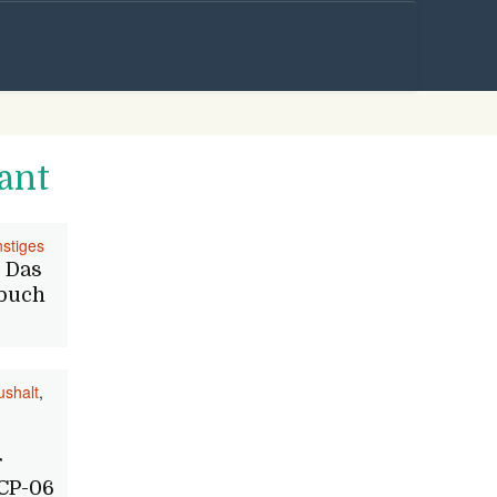
Skip to
content
ant
stiges
 Das
lbuch
shalt
,
r
CP-06