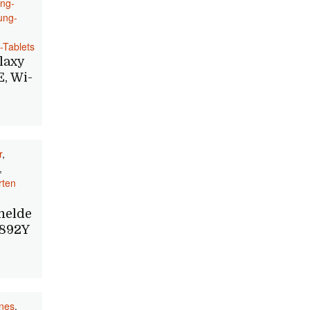
ng-
ung-
-Tablets
laxy
E, Wi-
r
,
,
rten
melde
0892Y
nes
,