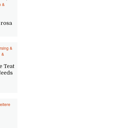
n &
 rosa
rsing &
g &
e Teat
Needs
eitere