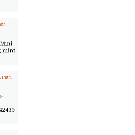
hör
,
Mini
 mint
shalt
,
-
n
 42439