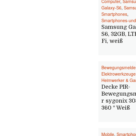
Computer
,
Samsu
Galaxy-S6
,
Sams
Smartphones
,
Smartphones-und
Samsung Ga
S6, 32GB, LT
Fi, weiß
Bewegungsmelde
Elektrowerkzeuge
Heimwerker & Ga
Decke PIR-
Bewegungs
r sygonix 3
360 ° Weiß
Mobile
,
Smartpho