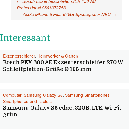
←
Bosch Exzenterschleifer GEX 150 AC
Beitragsnavigation
Professional 0601372768
Apple iPhone 6 Plus 64GB Spacegrau // NEU
→
Interessant
Exzenterschleifer
,
Heimwerker & Garten
Bosch PEX 300 AE Exzenterschleifer 270 W
Schleifplatten-Größe Ø 125 mm
Computer
,
Samsung-Galaxy-S6
,
Samsung-Smartphones
,
Smartphones-und-Tablets
Samsung Galaxy S6 edge, 32GB, LTE, Wi-Fi,
grün