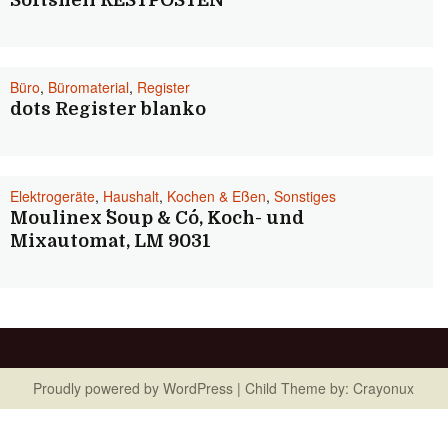
Softshell RESTPOSTEN
Büro
,
Büromaterial
,
Register
dots Register blanko
Elektrogeräte
,
Haushalt
,
Kochen & Eßen
,
Sonstiges
Moulinex ´´Soup & Co´´, Koch- und
Mixautomat, LM 9031
Proudly powered by
WordPress
| Child Theme by:
Crayonux