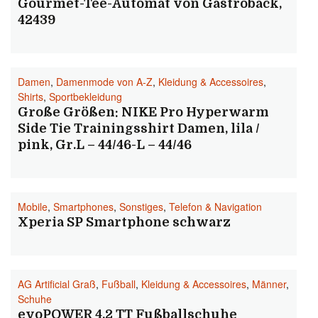
Gourmet-Tee-Automat von Gastroback,
42439
Damen
,
Damenmode von A-Z
,
Kleidung & Accessoires
,
Shirts
,
Sportbekleidung
Große Größen: NIKE Pro Hyperwarm
Side Tie Trainingsshirt Damen, lila /
pink, Gr.L – 44/46-L – 44/46
Mobile
,
Smartphones
,
Sonstiges
,
Telefon & Navigation
Xperia SP Smartphone schwarz
AG Artificial Graß
,
Fußball
,
Kleidung & Accessoires
,
Männer
,
Schuhe
evoPOWER 4.2 TT Fußballschuhe