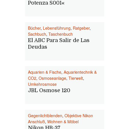
Potenza S001«
Bücher
,
Lebensführung
,
Ratgeber
,
Sachbuch
,
Taschenbuch
El ABC Para Salir de Las
Deudas
Aquarien & Fische
,
Aquarientechnik &
CO2
,
Osmoseanlage
,
Tierwelt
,
Umkehrosmose
JBL Osmose 120
Gegenlichtblenden
,
Objektive Nikon
Anschluß
,
Wohnen & Möbel
Nikon HB-37