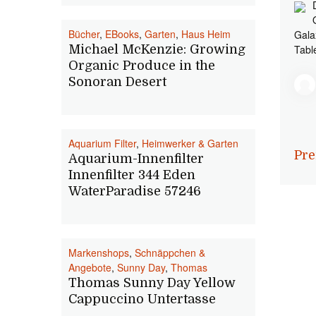
Bücher
,
EBooks
,
Garten
,
Haus Heim
Gala
Michael McKenzie: Growing
Tabl
Organic Produce in the
Sonoran Desert
Aquarium Filter
,
Heimwerker & Garten
Pre
Aquarium-Innenfilter
Innenfilter 344 Eden
WaterParadise 57246
Markenshops
,
Schnäppchen &
Angebote
,
Sunny Day
,
Thomas
Thomas Sunny Day Yellow
Cappuccino Untertasse