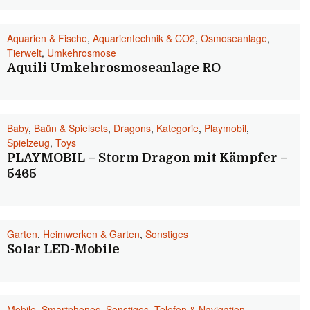
Aquarien & Fische
,
Aquarientechnik & CO2
,
Osmoseanlage
,
Tierwelt
,
Umkehrosmose
Aquili Umkehrosmoseanlage RO
Baby
,
Baün & Spielsets
,
Dragons
,
Kategorie
,
Playmobil
,
Spielzeug
,
Toys
PLAYMOBIL – Storm Dragon mit Kämpfer –
5465
Garten
,
Heimwerken & Garten
,
Sonstiges
Solar LED-Mobile
Mobile
,
Smartphones
,
Sonstiges
,
Telefon & Navigation