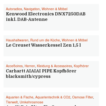
Autoradios
,
Navigation
,
Wohnen & Möbel
Kenwood Electronics DNX7250DAB
inkl. DAB-Antenne
Haushaltwaren
,
Rund um die Küche
,
Wohnen & Möbel
Le Creuset Wasserkessel Zen 1,5 l
Acceßoires
,
Herren
,
Kleidung & Accessoires
,
Kopfhörer
Carhartt AIAIAI PIPE Kopfhörer
blacksmith/cypress
Aquarien & Fische
,
Aquarientechnik & CO2
,
Osmose Filter
,
Tierwelt
,
Umkehrosmose