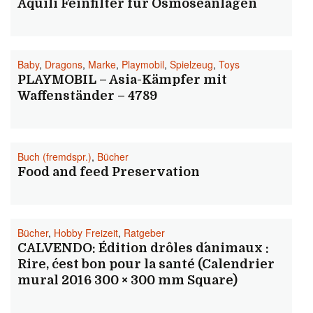
Aquili Feinfilter für Osmoseanlagen
Baby
,
Dragons
,
Marke
,
Playmobil
,
Spielzeug
,
Toys
PLAYMOBIL – Asia-Kämpfer mit
Waffenständer – 4789
Buch (fremdspr.)
,
Bücher
Food and feed Preservation
Bücher
,
Hobby Freizeit
,
Ratgeber
CALVENDO: Édition drôles d´animaux :
Rire, c´est bon pour la santé (Calendrier
mural 2016 300 × 300 mm Square)