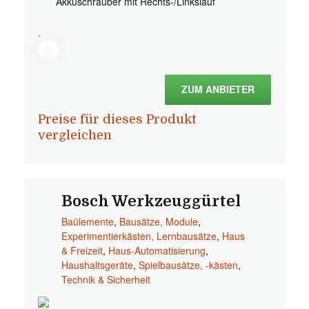
Akkuschrauber mit Rechts-/Linkslauf
.
ZUM ANBIETER
Preise für dieses Produkt
vergleichen
Bosch Werkzeuggürtel
Baülemente
,
Bausätze, Module
,
Experimentierkästen, Lernbausätze
,
Haus
& Freizeit
,
Haus-Automatisierung
,
Haushaltsgeräte
,
Spielbausätze, -kästen
,
Technik & Sicherheit